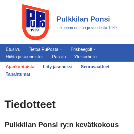
Siirry
Pulkkilan Ponsi
suoraan
Liikunnan riemua jo vuodesta 1939
sisältöön
Etusivu
Tietoa PuPosta
Frisbeegolf
Hiihto ja suunnistus
Palloilu
Yleisurheilu
Ajankohtaista
Liity jäseneksi
Seuravaatteet
Tapahtumat
Tiedotteet
Pulkkilan Ponsi ry:n kevätkokous