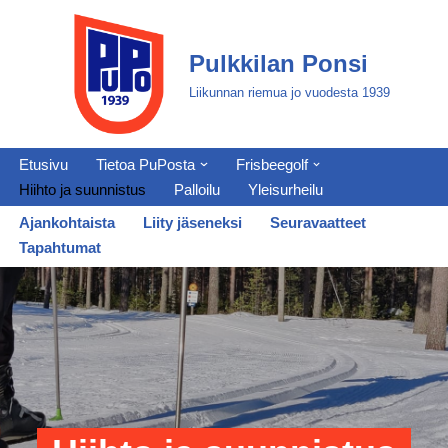
Siirry
Pulkkilan Ponsi
suoraan
Liikunnan riemua jo vuodesta 1939
sisältöön
Etusivu
Tietoa PuPosta
Frisbeegolf
Hiihto ja suunnistus
Palloilu
Yleisurheilu
Ajankohtaista
Liity jäseneksi
Seuravaatteet
Tapahtumat