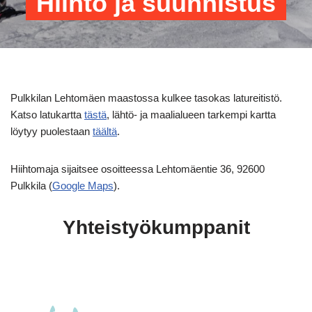
Hiihto ja suunnistus
Pulkkilan Lehtomäen maastossa kulkee tasokas latureitistö.
Katso latukartta
tästä
, lähtö- ja maalialueen tarkempi kartta
löytyy puolestaan
täältä
.
Hiihtomaja sijaitsee osoitteessa Lehtomäentie 36, 92600
Pulkkila (
Google
Maps
).
Yhteistyökumppanit