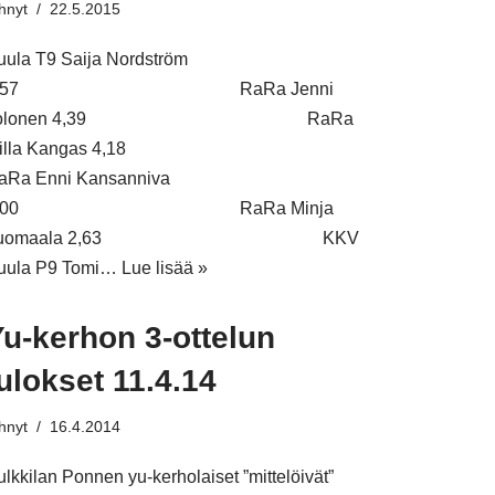
hnyt
22.5.2015
uula T9 Saija Nordström
4,57 RaRa Jenni
Tolonen 4,39 RaRa
Milla Kangas 4,18
aRa Enni Kansanniva
4,00 RaRa Minja
Tuomaala 2,63 KKV
uula P9 Tomi…
Lue lisää »
u-kerhon 3-ottelun
ulokset 11.4.14
hnyt
16.4.2014
ulkkilan Ponnen yu-kerholaiset ”mittelöivät”