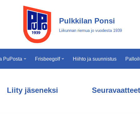
Pulkkilan Ponsi
Liikunnan riemua jo vuodesta 1939
oa PuPosta
Frisbeegolf
Hiihto ja suunnistus
Palloil
Liity jäseneksi
Seuravaattee