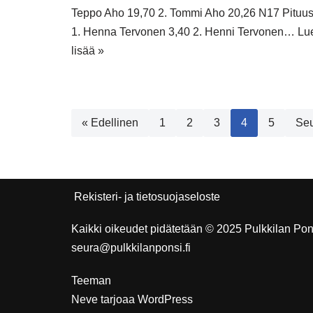
Teppo Aho 19,70 2. Tommi Aho 20,26 N17 Pituu
1. Henna Tervonen 3,40 2. Henni Tervonen…
Lu
lisää »
« Edellinen
1
2
3
4
5
Seu
Rekisteri- ja tietosuojaseloste
Kaikki oikeudet pidätetään © 2025 Pulkkilan Pons
seura@pulkkilanponsi.fi
Teeman
Neve
tarjoaa
WordPress