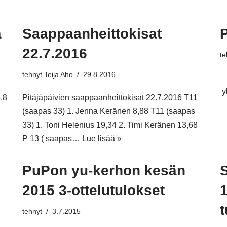
ä
Saappaanheittokisat
22.7.2016
te
tehnyt
Teija Aho
29.8.2016
T
y
6,8
Pitäjäpäivien saappaanheittokisat 22.7.2016 T11
(saapas 33) 1. Jenna Keränen 8,88 T11 (saapas
33) 1. Toni Helenius 19,34 2. Timi Keränen 13,68
P 13 ( saapas…
Lue lisää »
PuPon yu-kerhon kesän
2015 3-ottelutulokset
1
t
tehnyt
3.7.2015