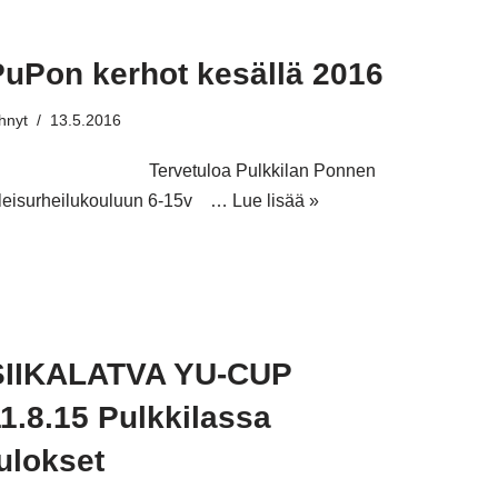
PuPon kerhot kesällä 2016
hnyt
13.5.2016
ervetuloa Pulkkilan Ponnen
leisurheilukouluun 6-15v …
Lue lisää »
SIIKALATVA YU-CUP
1.8.15 Pulkkilassa
ulokset