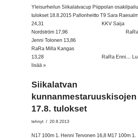
Yleisurheilun Siikalatvacup Piippolan osakilpail
tulokset 18.8.2015 Pallonheitto T9 Sara Raesalm
24,31 KKV Saija
Nordström 17,96 RaR
Jenni Tolonen 13,86
RaRa Milla Kangas
13,28 RaRa Enni…
Lu
lisää »
Siikalatvan
kunnanmestaruuskisojen
17.8. tulokset
tehnyt
20.8.2013
N17 100m 1. Henni Tervonen 16,8 M17 100m 1.