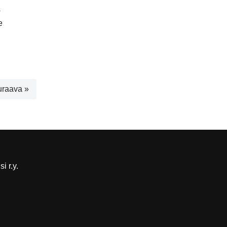
s
e
raava »
i r.y.