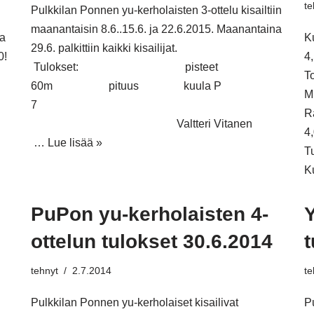
te
Pulkkilan Ponnen yu-kerholaisten 3-ottelu kisailtiin
maanantaisin 8.6..15.6. ja 22.6.2015. Maanantaina
ra
K
29.6. palkittiin kaikki kisailijat.
0!
Tulokset: pisteet
:
60m pituus kuula P
7
R
Valtteri Vitanen
…
Lue lisää »
K
PuPon yu-kerholaisten 4-
Y
ottelun tulokset 30.6.2014
t
tehnyt
2.7.2014
te
Pulkkilan Ponnen yu-kerholaiset kisailivat
P