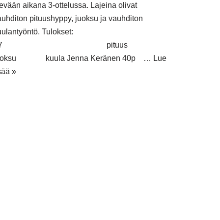
evään aikana 3-ottelussa. Lajeina olivat
auhditon pituushyppy, juoksu ja vauhditon
uulantyöntö. Tulokset:
T7 pituus
uoksu kuula Jenna Keränen 40p …
Lue
sää »