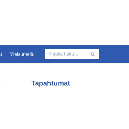
u
Yleisurheilu
t
Tapahtumat