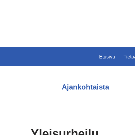
Siirry
suoraan
sisältöön
Etusivu
Tiet
Ajankohtaista
Yleisurheilu