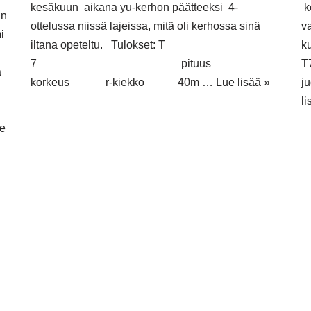
kesäkuun aikana yu-kerhon päätteeksi 4-
k
un
ottelussa niissä lajeissa, mitä oli kerhossa sinä
v
i
iltana opeteltu. Tulokset: T
k
7 pituus
a
korkeus r-kiekko 40m …
Lue lisää »
j
li
e