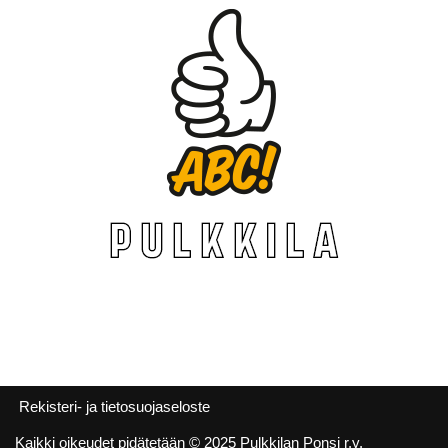
Rekisteri- ja tietosuojaseloste
Kaikki oikeudet pidätetään © 2025 Pulkkilan Ponsi r.y.