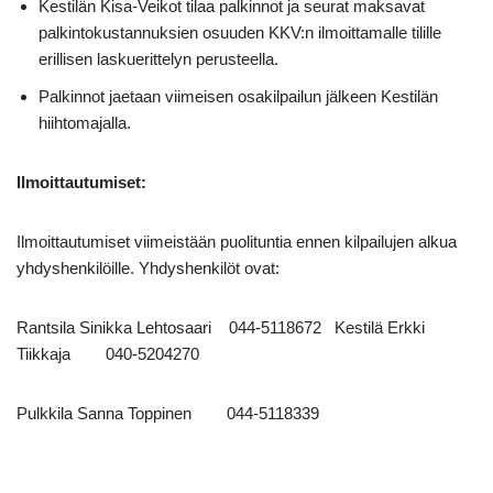
Kestilän Kisa-Veikot tilaa palkinnot ja seurat maksavat
palkintokustannuksien osuuden KKV:n ilmoittamalle tilille
erillisen laskuerittelyn perusteella.
Palkinnot jaetaan viimeisen osakilpailun jälkeen Kestilän
hiihtomajalla.
Ilmoittautumiset:
Ilmoittautumiset viimeistään puolituntia ennen kilpailujen alkua
yhdyshenkilöille. Yhdyshenkilöt ovat:
Rantsila Sinikka Lehtosaari 044-5118672 Kestilä Erkki
Tiikkaja 040-5204270
Pulkkila Sanna Toppinen 044-5118339