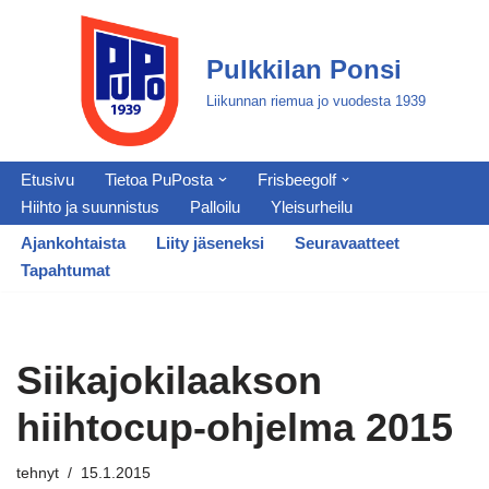
Siirry
Pulkkilan Ponsi
suoraan
Liikunnan riemua jo vuodesta 1939
sisältöön
Etusivu
Tietoa PuPosta
Frisbeegolf
Hiihto ja suunnistus
Palloilu
Yleisurheilu
Ajankohtaista
Liity jäseneksi
Seuravaatteet
Tapahtumat
Siikajokilaakson
hiihtocup-ohjelma 2015
tehnyt
15.1.2015